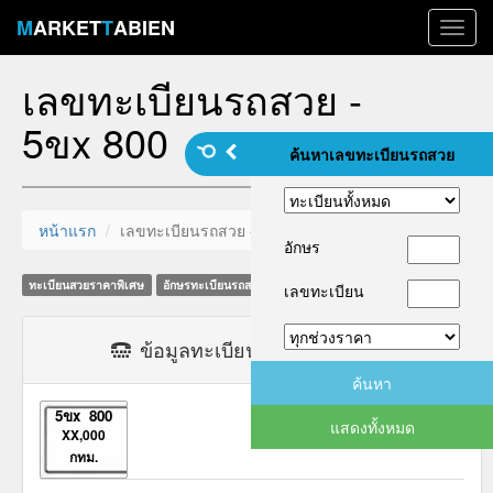
M
ARKET
T
ABIEN
Toggl
navig
เลขทะเบียนรถสวย -
5ขx 800
ค้นหาเลขทะเบียนรถสวย
หน้าแรก
เลขทะเบียนรถสวย - 5ขx 800
อักษร
ทะเบียนสวยราคาพิเศษ
อักษรทะเบียนรถสวย 5ขx
เลขทะเบียนรถสวย 800
เลขทะเบียน
ข้อมูลทะเบียนรถสวย 5ขx 800
ค้นหา
5ขx 800
แสดงทั้งหมด
XX,000
กทม.