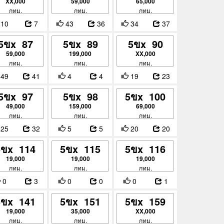
XX,000
59,000
65,000
กทม.
กทม.
กทม.
10
7
43
36
34
37
5ขx 87
5ขx 89
5ขx 90
59,000
199,000
XX,000
กทม.
กทม.
กทม.
49
41
4
4
19
23
5ขx 97
5ขx 98
5ขx 100
49,000
159,000
69,000
กทม.
กทม.
กทม.
25
32
5
5
20
20
5ขx 114
5ขx 115
5ขx 116
19,000
19,000
19,000
กทม.
กทม.
กทม.
0
3
0
0
0
1
5ขx 141
5ขx 151
5ขx 159
19,000
35,000
XX,000
กทม.
กทม.
กทม.