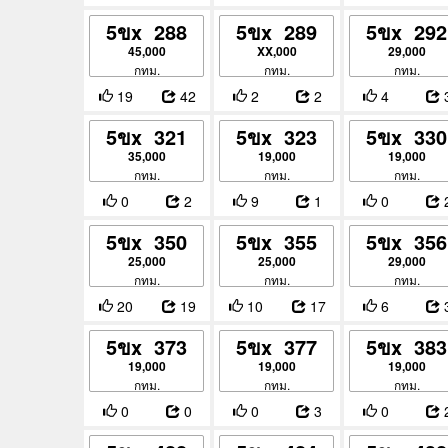
5ขx 288
5ขx 289
5ขx 292
45,000
XX,000
29,000
กทม.
กทม.
กทม.
19
42
2
2
4
5ขx 321
5ขx 323
5ขx 330
35,000
19,000
19,000
กทม.
กทม.
กทม.
0
2
9
1
0
5ขx 350
5ขx 355
5ขx 356
25,000
25,000
29,000
กทม.
กทม.
กทม.
20
19
10
17
6
5ขx 373
5ขx 377
5ขx 383
19,000
19,000
19,000
กทม.
กทม.
กทม.
0
0
0
3
0