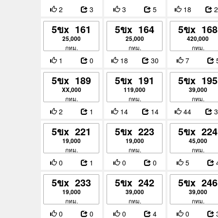
2
3
3
5
18
2
5ขx 161
5ขx 164
5ขx 168
25,000
25,000
420,000
กทม.
กทม.
กทม.
1
0
18
30
7
5ขx 189
5ขx 191
5ขx 195
XX,000
119,000
39,000
กทม.
กทม.
กทม.
2
1
14
14
44
3
5ขx 221
5ขx 223
5ขx 224
19,000
19,000
45,000
กทม.
กทม.
กทม.
0
1
0
0
5
5ขx 233
5ขx 242
5ขx 246
19,000
39,000
39,000
กทม.
กทม.
กทม.
0
0
0
4
0