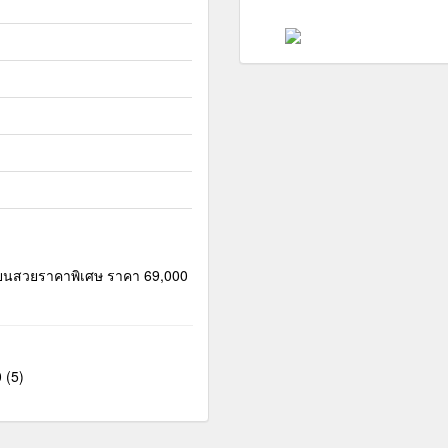
ียนสวยราคาพิเศษ ราคา 69,000
 (5)