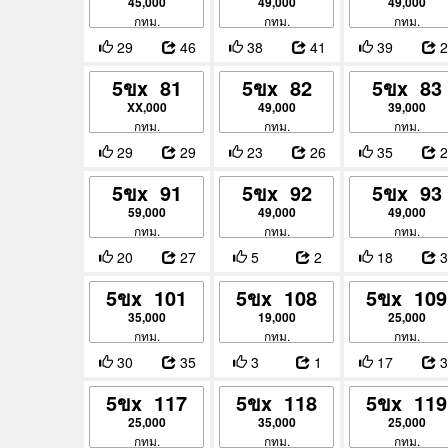
45,000
49,000
49,000
กทม.
กทม.
กทม.
29
46
38
41
39
2
5ขx 81
5ขx 82
5ขx 83
XX,000
49,000
39,000
กทม.
กทม.
กทม.
29
29
23
26
35
2
5ขx 91
5ขx 92
5ขx 93
59,000
49,000
49,000
กทม.
กทม.
กทม.
20
27
5
2
18
3
5ขx 101
5ขx 108
5ขx 109
35,000
19,000
25,000
กทม.
กทม.
กทม.
30
35
3
1
17
3
5ขx 117
5ขx 118
5ขx 119
25,000
35,000
25,000
กทม.
กทม.
กทม.