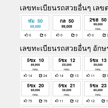
เลขทะเบียนรถสวยอื่นๆ เลข
2ขฮ 50
ฬม 50
กล 50
99,000
69,000
99,009
กทม.
0
0
0
0
0
เลขทะเบียนรถสวยอื่นๆ อักษ
5ขx 10
5ขx 12
5ขx 13
89,900
XX,000
59,000
กทม.
กทม.
กทม.
14
24
14
13
11
5ขx 20
5ขx 21
5ขx 23
69,000
59,000
85,000
กทม.
กทม.
กทม.
75
78
11
12
12
1