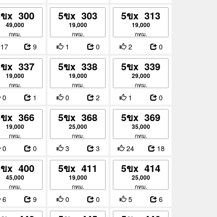
5ขx 300
5ขx 303
5ขx 313
49,000
19,000
19,000
กทม.
กทม.
กทม.
17
9
1
0
2
0
5ขx 337
5ขx 338
5ขx 339
19,000
19,000
29,000
กทม.
กทม.
กทม.
0
1
0
2
1
0
5ขx 366
5ขx 368
5ขx 369
19,000
25,000
35,000
กทม.
กทม.
กทม.
0
0
3
3
24
18
5ขx 400
5ขx 411
5ขx 414
45,000
19,000
25,000
กทม.
กทม.
กทม.
6
9
0
0
5
6