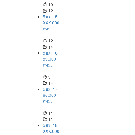
19
12
5ขx 15
XXX,000
กทม.
12
14
5ขx 16
59,000
กทม.
9
14
5ขx 17
66,000
กทม.
11
11
5ขx 18
XXX,000