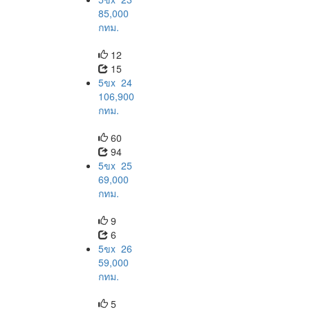
85,000
กทม.
12
15
5ขx 24
106,900
กทม.
60
94
5ขx 25
69,000
กทม.
9
6
5ขx 26
59,000
กทม.
5