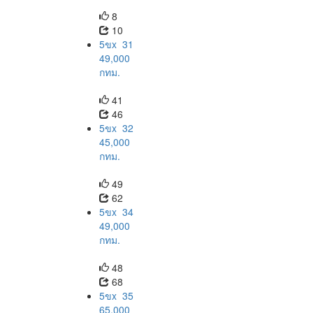
8
10
5ขx 31
49,000
กทม.
41
46
5ขx 32
45,000
กทม.
49
62
5ขx 34
49,000
กทม.
48
68
5ขx 35
65,000