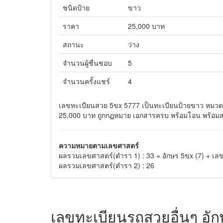
ชนิดป้าย
ขาว
ราคา
25,000 บาท
สถานะ
ว่าง
จำนวนผู้ชื่นชอบ
5
จำนวนครั้งแชร์
4
เลขทะเบียนสวย 5ขx 5777 เป็นทะเบียนป้ายขาว หมว
25,000 บาท ถูกกฏหมาย เอกสารครบ พร้อมโอน พร้อมส
ความหมายตามเลขศาสตร์
ผลรวมเลขศาสตร์(ตำรา 1) : 33 = อักษร 5ขx (7) + เล
ผลรวมเลขศาสตร์(ตำรา 2) : 26
เลขทะเบียนรถสวยอื่นๆ อั