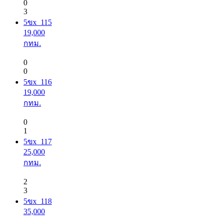
0
3
5ขx 115
19,000
กทม.
0
0
5ขx 116
19,000
กทม.
0
1
5ขx 117
25,000
กทม.
2
3
5ขx 118
35,000