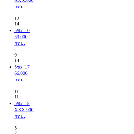
XXX,000
กทม.
12
14
5ขx 16
59,000
กทม.
9
14
5ขx 17
66,000
กทม.
11
11
5ขx 18
XXX,000
กทม.
5
7