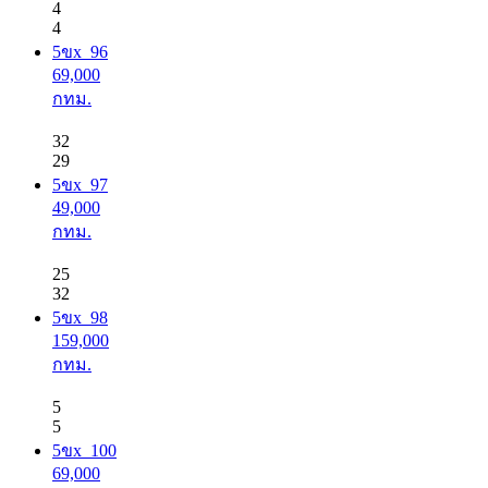
4
4
5ขx 96
69,000
กทม.
32
29
5ขx 97
49,000
กทม.
25
32
5ขx 98
159,000
กทม.
5
5
5ขx 100
69,000