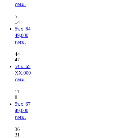
กทม.
5
14
5ขx 64
49,000
กทม.
44
47
5ขx 65
XX,000
กทม.
11
8
5ขx 67
49,000
กทม.
36
31