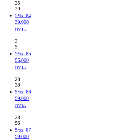
35
29
5ขx 84
39,000
กทม.
3
5
5ขx 85
55,000
กทม.
28
38
5ขx 86
59,000
กทม.
28
56
5ขx 87
59,000