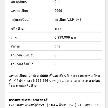
หมวดอักษร
9กส
เลขทะเบียน
9999
กลุ่มทะเบียน
ทะเบียน V.I.P โฟร์
ชนิดป้าย
ขาว
ราคา
6,999,996 บาท
สถานะ
ว่าง
จำนวนผู้ชื่นชอบ
0
จำนวนครั้งแชร์
0
เลขทะเบียนสวย 9กส 9999 เป็นทะเบียนป้ายขาว หมวดทะเบียน
V.I.P โฟร์ ราคา 6,999,996 บาท ถูกกฏหมาย เอกสารครบ พร้อม
โอน พร้อมสลับป้าย
ความหมายตามเลขศาสตร์
ผลรวมเลขศาสตร์(ตำรา 1) : 53 = อักษร 9กส (17) + เลข 9999