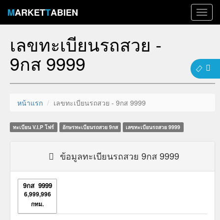
M
ARKET
T
ABIEN
Toggl
navig
เลขทะเบียนรถสวย -
9กส 9999
หน้าแรก
เลขทะเบียนรถสวย - 9กส 9999
ทะเบียน V.I.P โฟร์
อักษรทะเบียนรถสวย 9กส
เลขทะเบียนรถสวย 9999
ข้อมูลทะเบียนรถสวย 9กส 9999
9กส 9999
6,999,996
กทม.