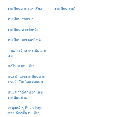
ทะเบียนสวย เลขเรียง
ทะเบียน รถตู้
ทะเบียน รถกระบะ
ทะเบียน ต่างจังหวัด
ทะเบียน มอเตอร์ไซด์
รายการอักษรทะเบียนรถ
สวย
แก้ไขเลขทะเบียน
แนะนำเลขทะเบียนสวย
ประจำวันเกิดแต่ละคน
แนะนำวิธีคำนวณเลข
ทะเบียนสวย
เหตุผลดี ๆ ที่บอกว่าคุณ
ควรเลือกซื้อ ทะเบียน