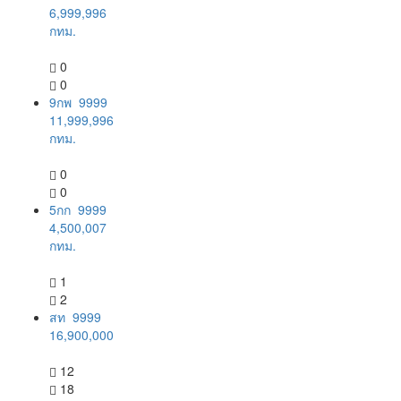
6,999,996
กทม.
0
0
9กพ 9999
11,999,996
กทม.
0
0
5กก 9999
4,500,007
กทม.
1
2
สท 9999
16,900,000
12
18