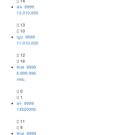
14
สล 9999
13,010,000
13
10
ญบ 9999
11,010,000
12
16
9กศ 9999
6,999,996
กทม.
0
1
ษร 9999
13520000
11
9
9กส 9999