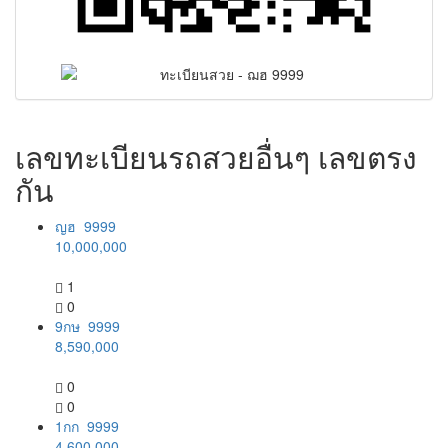
เลขทะเบียนรถสวยอื่นๆ เลขตรง
กัน
ญฮ 9999
10,000,000
1
0
9กษ 9999
8,590,000
0
0
1กก 9999
4,600,000