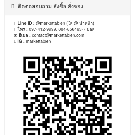
ติดต่อสอบถาม สั่งซื้อ สั่งจอง
Line ID :
@markettabien (ใส่ @ นำหน้า)
โทร :
097-412-9999, 084-656463-7 บอส
อีเมล :
contact@markettabien.com
IG :
markettabien