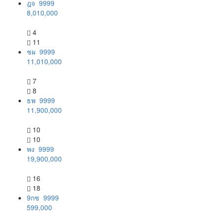
ฎจ 9999
8,010,000
4
11
ชผ 9999
11,010,000
7
8
ธพ 9999
11,900,000
10
10
พง 9999
19,900,000
16
18
9กช 9999
599,000