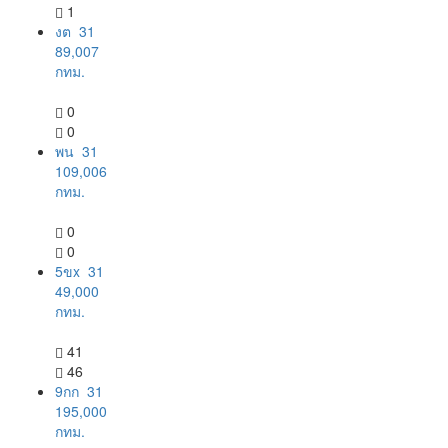
1
งต 31
89,007
กทม.
0
0
พน 31
109,006
กทม.
0
0
5ขx 31
49,000
กทม.
41
46
9กก 31
195,000
กทม.