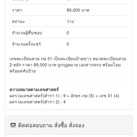
ราคา
89,000 บาท
สถานะ
ว่าง
จำนวนผู้ชื่นชอบ
0
จำนวนครั้งแชร์
0
เลขทะเบียนสวย ภษ 31 เป็นทะเบียนป้ายขาว หมวดทะเบียนสวย
2 หลัก ราคา 89,000 บาท ถูกกฏหมาย เอกสารครบ พร้อมโอน
พร้อมสลับป้าย
ความหมายตามเลขศาสตร์
ผลรวมเลขศาสตร์(ตำรา 1) : 9 = อักษร ภษ (5) + เลข 31 (4)
ผลรวมเลขศาสตร์(ตำรา 2) : 4
ติดต่อสอบถาม สั่งซื้อ สั่งจอง