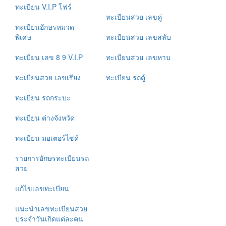
ทะเบียน V.I.P โฟร์
ทะเบียนสวย เลขคู่
ทะเบียนอักษรหมวด
พิเศษ
ทะเบียนสวย เลขสลับ
ทะเบียน เลข 8 9 V.I.P
ทะเบียนสวย เลขหาบ
ทะเบียนสวย เลขเรียง
ทะเบียน รถตู้
ทะเบียน รถกระบะ
ทะเบียน ต่างจังหวัด
ทะเบียน มอเตอร์ไซด์
รายการอักษรทะเบียนรถ
สวย
แก้ไขเลขทะเบียน
แนะนำเลขทะเบียนสวย
ประจำวันเกิดแต่ละคน