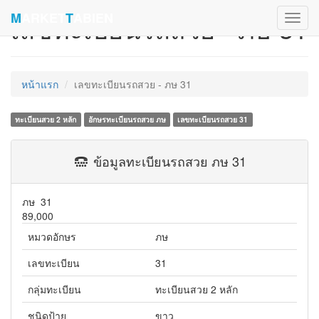
M
ARKET
T
ABIEN
เลขทะเบียนรถสวย - ภษ 31
Toggl
navig
หน้าแรก
เลขทะเบียนรถสวย - ภษ 31
ทะเบียนสวย 2 หลัก
อักษรทะเบียนรถสวย ภษ
เลขทะเบียนรถสวย 31
ข้อมูลทะเบียนรถสวย ภษ 31
ภษ 31
89,000
หมวดอักษร
ภษ
เลขทะเบียน
31
กลุ่มทะเบียน
ทะเบียนสวย 2 หลัก
ชนิดป้าย
ขาว