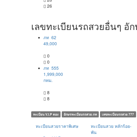
26
เลขทะเบียนรถสวยอื่นๆ อั
ภท 62
49,000
0
0
ภท 555
1,999,000
กทม.
8
8
ทะเบียน V.I.P ตอง
อักษรทะเบียนรถสวย ภท
เลขทะเบียนรถสวย 777
ทะเบียนสวยราคาพิเศษ
ทะเบียนสวย หลักร้อย-
พัน