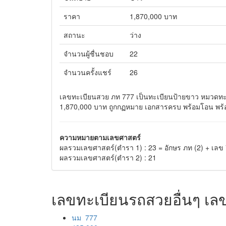
ราคา
1,870,000 บาท
สถานะ
ว่าง
จำนวนผู้ชื่นชอบ
22
จำนวนครั้งแชร์
26
เลขทะเบียนสวย ภท 777 เป็นทะเบียนป้ายขาว หมวดทะเ
1,870,000 บาท ถูกกฏหมาย เอกสารครบ พร้อมโอน พร้
ความหมายตามเลขศาสตร์
ผลรวมเลขศาสตร์(ตำรา 1) : 23 = อักษร ภท (2) + เลข 
ผลรวมเลขศาสตร์(ตำรา 2) : 21
เลขทะเบียนรถสวยอื่นๆ เล
นม 777