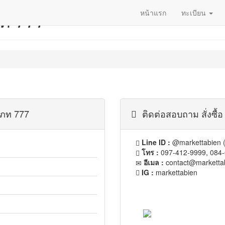
ท 777
หน้าแรก
ทะเบียน
 ภท 777
ติดต่อสอบถาม สั่งซื้อ 
Line ID :
@markettabien (
โทร :
097-412-9999, 084
อีเมล :
contact@marketta
IG :
markettabien