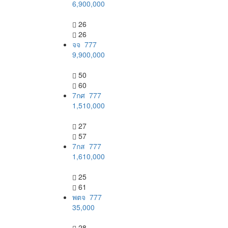
6,900,000
26
26
จจ 777
9,900,000
50
60
7กศ 777
1,510,000
27
57
7กส 777
1,610,000
25
61
พตจ 777
35,000
28