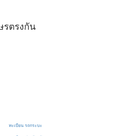
กษรตรงกัน
ทะเบียน รถกระบะ