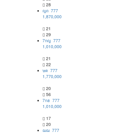
28
ญถ 777
1,870,000
21
29
7กญ 777
1,010,000
21
22
ษต 777
1,770,000
20
56
7กฮ 777
1,010,000
17
20
ฌฌ 777