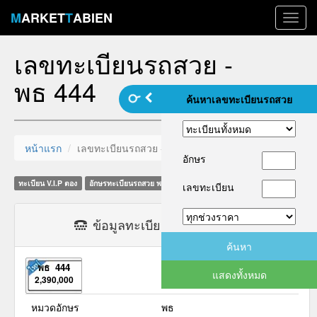
M
ARKET
T
ABIEN
Toggl
navig
เลขทะเบียนรถสวย -
พธ 444
ค้นหาเลขทะเบียนรถสวย
หน้าแรก
เลขทะเบียนรถสวย - พธ 444
อักษร
ทะเบียน V.I.P ตอง
อักษรทะเบียนรถสวย พธ
เลขทะเบียนรถสวย 444
เลขทะเบียน
ข้อมูลทะเบียนรถสวย พธ 444
ค้นหา
พธ 444
แสดงทั้งหมด
2,390,000
หมวดอักษร
พธ