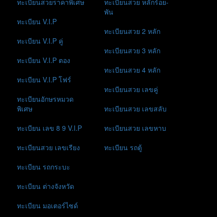
ทะเบียนสวยราคาพิเศษ
ทะเบียนสวย หลักร้อย-
พัน
ทะเบียน V.I.P
ทะเบียนสวย 2 หลัก
ทะเบียน V.I.P คู่
ทะเบียนสวย 3 หลัก
ทะเบียน V.I.P ตอง
ทะเบียนสวย 4 หลัก
ทะเบียน V.I.P โฟร์
ทะเบียนสวย เลขคู่
ทะเบียนอักษรหมวด
พิเศษ
ทะเบียนสวย เลขสลับ
ทะเบียน เลข 8 9 V.I.P
ทะเบียนสวย เลขหาบ
ทะเบียนสวย เลขเรียง
ทะเบียน รถตู้
ทะเบียน รถกระบะ
ทะเบียน ต่างจังหวัด
ทะเบียน มอเตอร์ไซด์