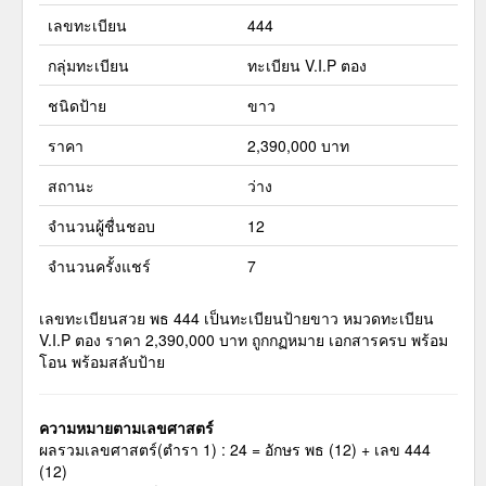
เลขทะเบียน
444
กลุ่มทะเบียน
ทะเบียน V.I.P ตอง
ชนิดป้าย
ขาว
ราคา
2,390,000 บาท
สถานะ
ว่าง
จำนวนผู้ชื่นชอบ
12
จำนวนครั้งแชร์
7
เลขทะเบียนสวย พธ 444 เป็นทะเบียนป้ายขาว หมวดทะเบียน
V.I.P ตอง ราคา 2,390,000 บาท ถูกกฏหมาย เอกสารครบ พร้อม
โอน พร้อมสลับป้าย
ความหมายตามเลขศาสตร์
ผลรวมเลขศาสตร์(ตำรา 1) : 24 = อักษร พธ (12) + เลข 444
(12)