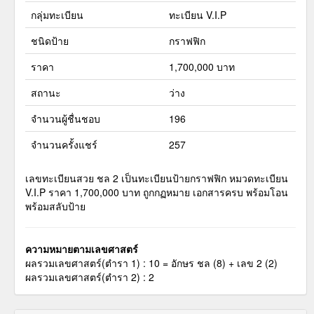
กลุ่มทะเบียน
ทะเบียน V.I.P
ชนิดป้าย
กราฟฟิก
ราคา
1,700,000 บาท
สถานะ
ว่าง
จำนวนผู้ชื่นชอบ
196
จำนวนครั้งแชร์
257
เลขทะเบียนสวย ชล 2 เป็นทะเบียนป้ายกราฟฟิก หมวดทะเบียน
V.I.P ราคา 1,700,000 บาท ถูกกฏหมาย เอกสารครบ พร้อมโอน
พร้อมสลับป้าย
ความหมายตามเลขศาสตร์
ผลรวมเลขศาสตร์(ตำรา 1) : 10 = อักษร ชล (8) + เลข 2 (2)
ผลรวมเลขศาสตร์(ตำรา 2) : 2