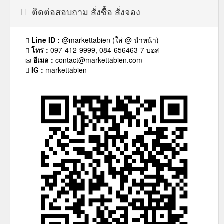
ติดต่อสอบถาม สั่งซื้อ สั่งจอง
Line ID :
@markettabien (ใส่ @ นำหน้า)
โทร :
097-412-9999, 084-656463-7 บอส
อีเมล :
contact@markettabien.com
IG :
markettabien