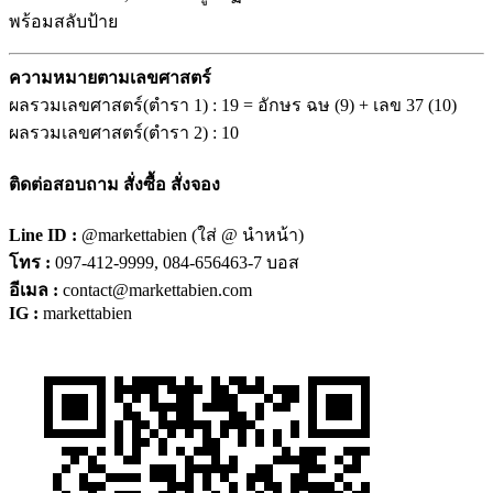
พร้อมสลับป้าย
ความหมายตามเลขศาสตร์
ผลรวมเลขศาสตร์(ตำรา 1) : 19 = อักษร ฉษ (9) + เลข 37 (10)
ผลรวมเลขศาสตร์(ตำรา 2) : 10
ติดต่อสอบถาม สั่งซื้อ สั่งจอง
Line ID :
@markettabien (ใส่ @ นำหน้า)
โทร :
097-412-9999, 084-656463-7 บอส
อีเมล :
contact@markettabien.com
IG :
markettabien