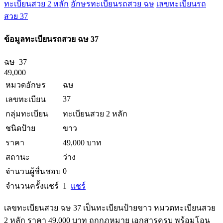
ทะเบียนสวย 2 หลัก
อักษรทะเบียนรถสวย ฉษ
เลขทะเบียนรถ
สวย 37
ข้อมูลทะเบียนรถสวย ฉษ 37
ฉษ 37
49,000
หมวดอักษร
ฉษ
37
เลขทะเบียน
กลุ่มทะเบียน
ทะเบียนสวย 2 หลัก
ชนิดป้าย
ขาว
ราคา
49,000 บาท
สถานะ
ว่าง
0
จำนวนผู้ชื่นชอบ
จำนวนครั้งแชร์
1
แชร์
เลขทะเบียนสวย ฉษ 37 เป็นทะเบียนป้ายขาว หมวดทะเบียนสวย
2 หลัก ราคา 49,000 บาท ถูกกฏหมาย เอกสารครบ พร้อมโอน