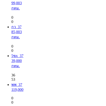
99,003
กทม.
0
0
กว 37
85,003
กทม.
0
0
5ขx 37
39,000
กทม.
36
53
พพ 37
119,000
0
0