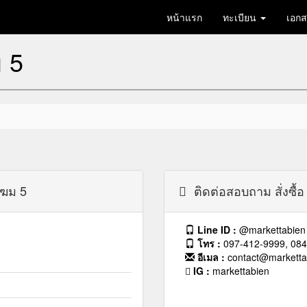
หน้าแรก
ทะเบียน
เอก
 5
 ฆม 5
ติดต่อสอบถาม สั่งซื้อ 
Line ID :
@markettabien 
โทร :
097-412-9999, 084
อีเมล :
contact@marketta
IG :
markettabien