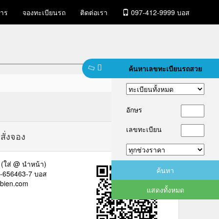
สาร
จองทะเบียนรถ
ติดต่อเรา
097-412-9999 บอส
ค้นหาเลขทะเบียนรถสวย
อักษร
เลขทะเบียน
สั่งจอง
(ใส่ @ นำหน้า)
ค้นหา
-656463-7 บอส
bien.com
แสดงทั้งหมด