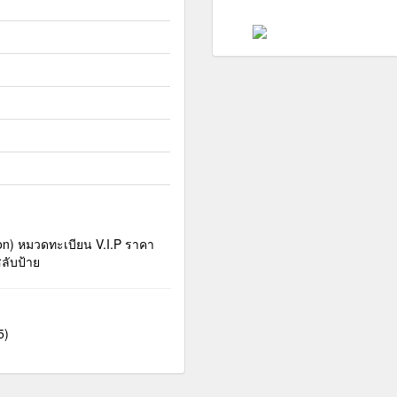
on) หมวดทะเบียน V.I.P ราคา
ลับป้าย
5)