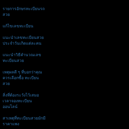
รายการอักษรทะเบียนรถ
สวย
แก้ไขเลขทะเบียน
แนะนำเลขทะเบียนสวย
ประจำวันเกิดแต่ละคน
แนะนำวิธีคำนวณเลข
ทะเบียนสวย
เหตุผลดี ๆ ที่บอกว่าคุณ
ควรเลือกซื้อ ทะเบียน
สวย
สิ่งที่ต้องระวังไว้เสมอ
เวลาจองทะเบียน
ออนไลน์
สาเหตุที่ทะเบียนสวยมักมี
ราคาแพง