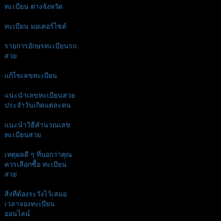
ทะเบียน ต่างจังหวัด
ทะเบียน มอเตอร์ไซด์
รายการอักษรทะเบียนรถ
สวย
แก้ไขเลขทะเบียน
แนะนำเลขทะเบียนสวย
ประจำวันเกิดแต่ละคน
แนะนำวิธีคำนวณเลข
ทะเบียนสวย
เหตุผลดี ๆ ที่บอกว่าคุณ
ควรเลือกซื้อ ทะเบียน
สวย
สิ่งที่ต้องระวังไว้เสมอ
เวลาจองทะเบียน
ออนไลน์