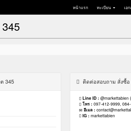
หน้าแรก
ทะเบียน
เอก
 345
กต 345
ติดต่อสอบถาม สั่งซื้อ 
Line ID :
@markettabien (
โทร :
097-412-9999, 084
อีเมล :
contact@marketta
IG :
markettabien