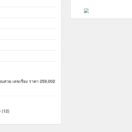
ยนสวย เลขเรียง ราคา 259,002
 (12)